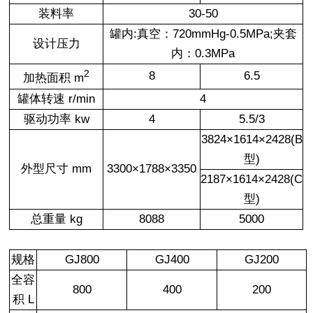
装料率
30-50
罐内:真空：720mmHg-0.5MPa;夹套
设计压力
内：0.3MPa
2
8
6.5
加热面积 m
罐体转速 r/min
4
驱动功率 kw
4
5.5/3
3824×1614×2428(B
型)
外型尺寸 mm
3300×1788×3350
2187×1614×2428(C
型)
总重量 kg
8088
5000
规格
GJ800
GJ400
GJ200
全容
800
400
200
积 L