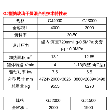
GJ型搪玻璃干燥混合机技术特性表
规格
GJ4000
GJ3000
全容积 L
4000
3000
装料率
30-50
罐内:真空720mmHg-0.5MPa;夹套
设计压力
内：0.3MPa
2
13.1
12.85
加热面积 m
罐体转速 r/min
4
1-13(B型);4(C型)
驱动功率 kw
7.5
5.5
外型尺寸 mm
4724×2000×3826
3860×2089×3498
总重量 kg
9555
6270
规格
GJ2000
GJ1500
全容积 L
2000
1500