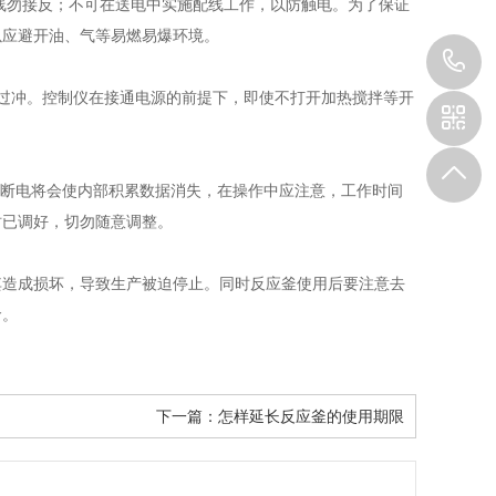
零线勿接反；不可在送电中实施配线工作，以防触电。为了保证
以应避开油、气等易燃易爆环境。
8
过冲。控制仪在接通电源的前提下，即使不打开加热搅拌等开
0
8
通断电将会使内部积累数据消失，在操作中应注意，工作时间
时已调好，切勿随意调整。
造成损坏，导致生产被迫停止。同时反应釜使用后要注意去
命。
下一篇：
怎样延长反应釜的使用期限